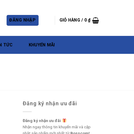
ĐĂNG NHẬP
GIỎ HÀNG /
0
₫
N TỨC
KHUYẾN MÃI
Đăng ký nhận ưu đãi
Đăng ký nhận ưu đãi
Nhận ngay thông tin khuyến mãi và cập
nhật sản phẩm mới nhất từ
Bosscom!