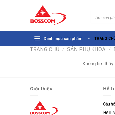
Tìm
kiếm
sản
phẩm
Skip
Danh mục sản phẩm
TRANG CH
to
content
TRANG CHỦ
/
SẢN PHỤ KHOA
/
Không tìm thấy 
Giới thiệu
Hỗ t
Câu hỏ
Hệ thố