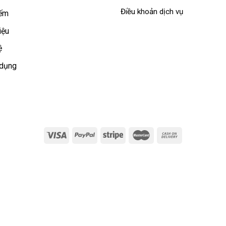
Điều khoản dịch vụ
iếm
iệu
ệ
 dụng