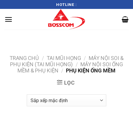
HOTLINE :
Skip
to
content
TRANG CHỦ
/
TAI MŨI HỌNG
/
MÁY NỘI SOI &
PHỤ KIỆN (TAI MŨI HỌNG)
/
MÁY NỘI SOI ỐNG
MỀM & PHỤ KIỆN
/
PHỤ KIỆN ỐNG MỀM
LỌC