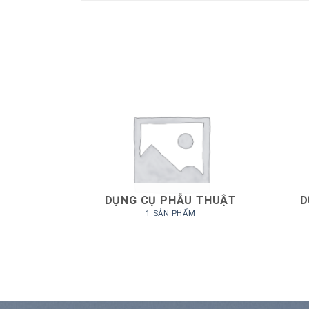
IZED
DỤNG CỤ PHẪU THUẬT
D
M
1 SẢN PHẨM