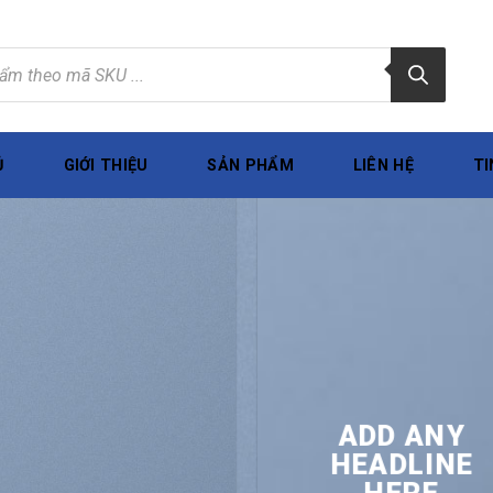
Ủ
GIỚI THIỆU
SẢN PHẨM
LIÊN HỆ
TI
ADD ANY
HEADLINE