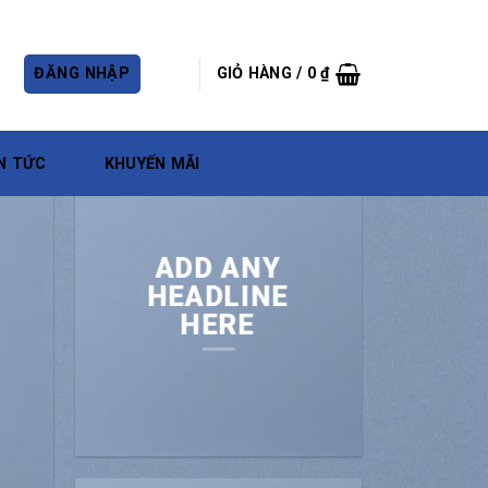
ĐĂNG NHẬP
GIỎ HÀNG /
0
₫
N TỨC
KHUYẾN MÃI
ADD ANY
HEADLINE
HERE