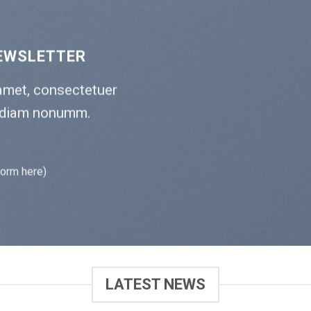
EWSLETTER
amet, consectetuer
ed diam nonumm.
form here)
LATEST NEWS