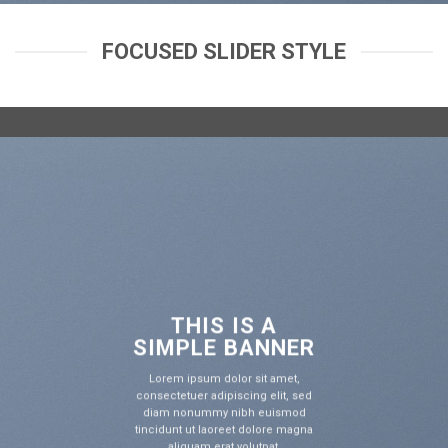
FOCUSED SLIDER STYLE
THIS IS A
SIMPLE BANNER
Lorem ipsum dolor sit amet,
consectetuer adipiscing elit, sed
diam nonummy nibh euismod
tincidunt ut laoreet dolore magna
aliquam erat volutpat.