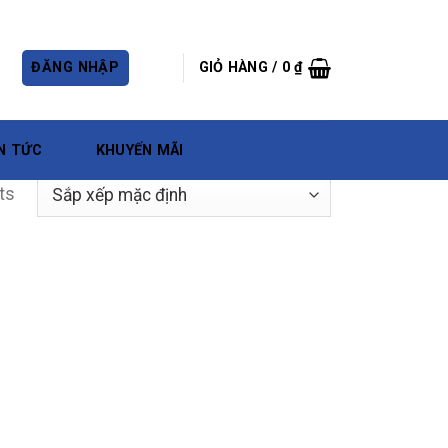
ĐĂNG NHẬP
GIỎ HÀNG /
0
₫
N TỨC
KHUYẾN MÃI
ts