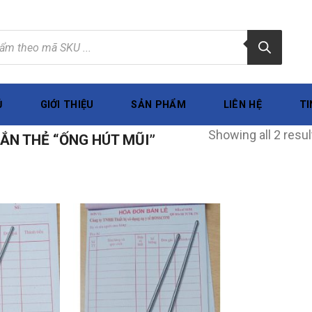
Ủ
GIỚI THIỆU
SẢN PHẨM
LIÊN HỆ
TI
Showing all 2 resul
N THẺ “ỐNG HÚT MŨI”