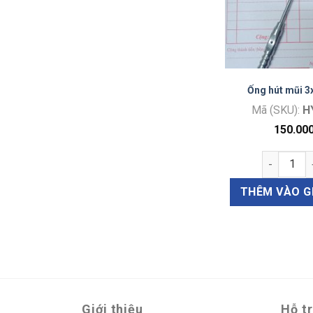
Ống hút mũi 
Mã (SKU):
H
150.00
Ống hút m
THÊM VÀO G
Giới thiệu
Hỗ t