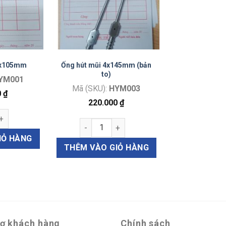
3x105mm
Ống hút mũi 4x145mm (bản
to)
YM001
Mã (SKU):
HYM003
0
₫
220.000
₫
ũi 3x105mm số lượng
Ống hút mũi 4x145mm (bản to) số lượng
IỎ HÀNG
THÊM VÀO GIỎ HÀNG
rợ khách hàng
Chính sách