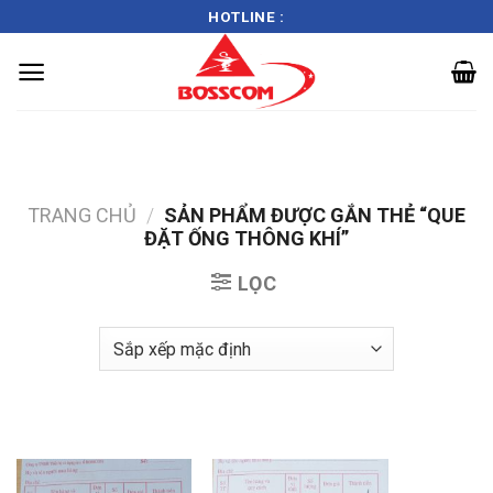
HOTLINE :
Skip
to
content
TRANG CHỦ
/
SẢN PHẨM ĐƯỢC GẮN THẺ “QUE
ĐẶT ỐNG THÔNG KHÍ”
LỌC