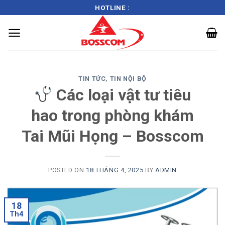
HOTLINE :
Skip
TIN TỨC
,
TIN NỘI BỘ
to
Các loại vật tư tiêu
content
hao trong phòng khám
Tai Mũi Họng – Bosscom
POSTED ON
18 THÁNG 4, 2025
BY
ADMIN
18
Th4