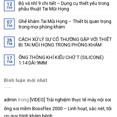
Bộ vá nhĩ 9 chi tiết – Dụng cụ thiết yếu trong
12
Th9
phẫu thuật Tai Mũi Họng
Ghế khám Tai Mũi Họng – Thiết bị quan trọng
07
Th9
trong mọi phòng khám
CÁCH XỬ LÝ SỰ CỐ THƯỜNG GẶP VỚI THIẾT
26
Th8
BỊ TAI MŨI HỌNG TRONG PHÒNG KHÁM
ỐNG THÔNG KHÍ KIỂU CHỮ T (SILICONE)
17
Th8
1.14 DÀI 9MM
Bình luận mới nhất
admin
trong
[VIDEO] Trải nghiệm thực tế máy nội soi
ống soi mềm BossFlex 2000 – Linh hoạt, sắc nét, tối
ưu quy trình khám bệnh