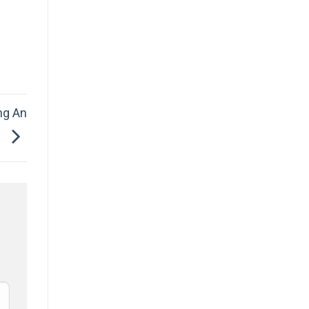
ng An
H