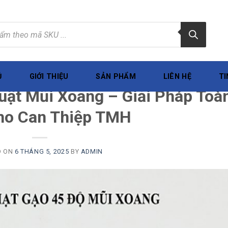
Ủ
GIỚI THIỆU
SẢN PHẨM
LIÊN HỆ
TI
TIN TỨC
ật Mũi Xoang – Giải Pháp Toà
ho Can Thiệp TMH
D ON
6 THÁNG 5, 2025
BY
ADMIN