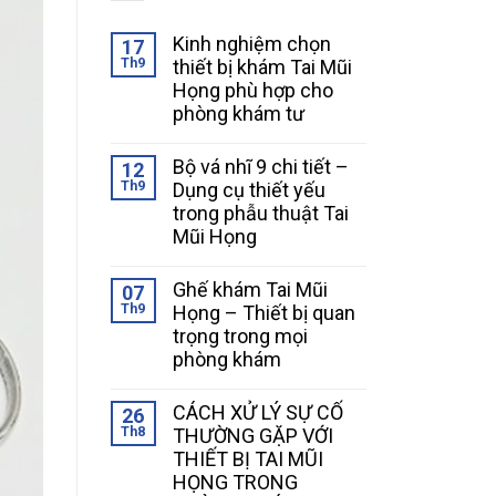
Kinh nghiệm chọn
17
Th9
thiết bị khám Tai Mũi
Họng phù hợp cho
phòng khám tư
Bộ vá nhĩ 9 chi tiết –
12
Th9
Dụng cụ thiết yếu
trong phẫu thuật Tai
Mũi Họng
Ghế khám Tai Mũi
07
Th9
Họng – Thiết bị quan
trọng trong mọi
phòng khám
CÁCH XỬ LÝ SỰ CỐ
26
Th8
THƯỜNG GẶP VỚI
THIẾT BỊ TAI MŨI
HỌNG TRONG