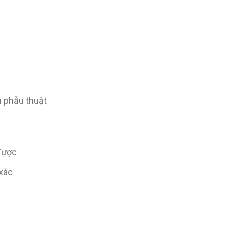
u phẫu thuật
 được
 xác