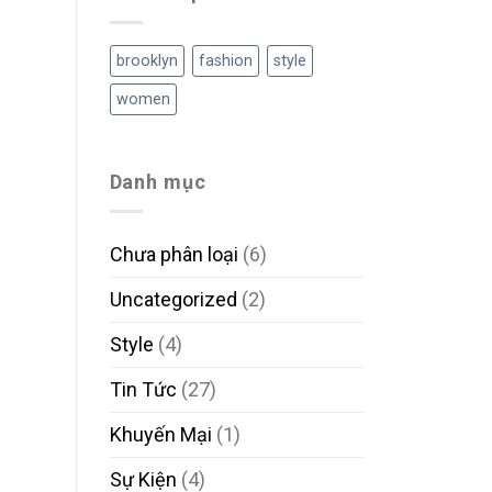
brooklyn
fashion
style
women
Danh mục
Chưa phân loại
(6)
Uncategorized
(2)
Style
(4)
Tin Tức
(27)
Khuyến Mại
(1)
Sự Kiện
(4)