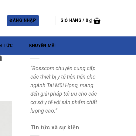
ĐĂNG NHẬP
GIỎ HÀNG /
0
₫
N TỨC
KHUYẾN MÃI
Về chúng tôi
n
“Bosscom chuyên cung cấp
các thiết bị y tế tiên tiến cho
ngành Tai Mũi Họng, mang
đến giải pháp tối ưu cho các
cơ sở y tế với sản phẩm chất
lượng cao.”
Tin tức và sự kiện