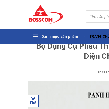
Tìm
kiếm
sản
phẩm
Skip
Danh mục sản phẩm
TRANG CH
to
Bộ Dụng Cụ Phẫu Thu
content
Diện C
POSTE
06
Th5