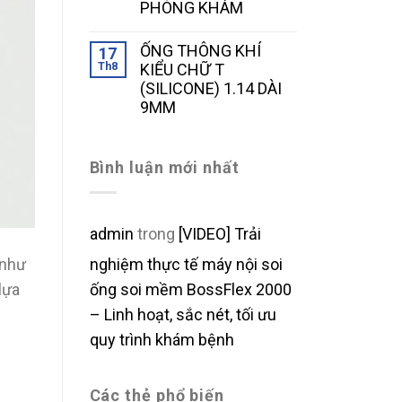
PHÒNG KHÁM
ỐNG THÔNG KHÍ
17
Th8
KIỂU CHỮ T
(SILICONE) 1.14 DÀI
9MM
Bình luận mới nhất
admin
trong
[VIDEO] Trải
nghiệm thực tế máy nội soi
 như
ống soi mềm BossFlex 2000
lựa
– Linh hoạt, sắc nét, tối ưu
quy trình khám bệnh
Các thẻ phổ biến