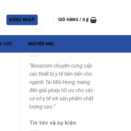
ĐĂNG NHẬP
GIỎ HÀNG /
0
₫
N TỨC
KHUYẾN MÃI
Về chúng tôi
“Bosscom chuyên cung cấp
các thiết bị y tế tiên tiến cho
ngành Tai Mũi Họng, mang
đến giải pháp tối ưu cho các
cơ sở y tế với sản phẩm chất
lượng cao.”
Tin tức và sự kiện