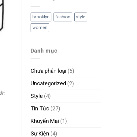
brooklyn
fashion
style
women
Danh mục
Chưa phân loại
(6)
Uncategorized
(2)
ắt
Style
(4)
Tin Tức
(27)
Khuyến Mại
(1)
Sự Kiện
(4)