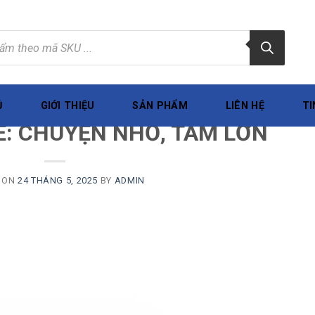
Ủ
GIỚI THIỆU
SẢN PHẨM
LIÊN HỆ
TI
TIN NỘI BỘ
Ẻ: CHUYỆN NHỎ, TÂM LỚN
 ON
24 THÁNG 5, 2025
BY
ADMIN