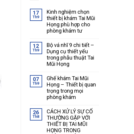
Kinh nghiệm chọn
17
Th9
thiết bị khám Tai Mũi
Họng phù hợp cho
phòng khám tư
Bộ vá nhĩ 9 chi tiết –
12
Th9
Dụng cụ thiết yếu
trong phẫu thuật Tai
Mũi Họng
Ghế khám Tai Mũi
07
Th9
Họng – Thiết bị quan
trọng trong mọi
phòng khám
CÁCH XỬ LÝ SỰ CỐ
26
Th8
THƯỜNG GẶP VỚI
THIẾT BỊ TAI MŨI
HỌNG TRONG