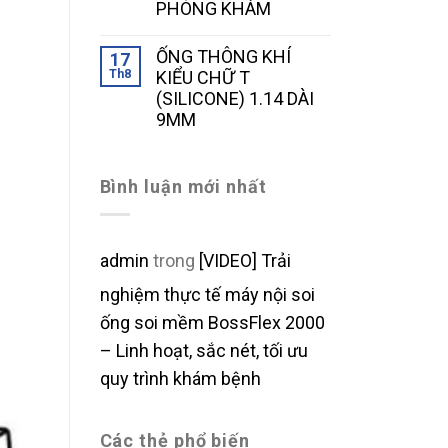
PHÒNG KHÁM
ỐNG THÔNG KHÍ
17
Th8
KIỂU CHỮ T
(SILICONE) 1.14 DÀI
9MM
Bình luận mới nhất
admin
trong
[VIDEO] Trải
nghiệm thực tế máy nội soi
ống soi mềm BossFlex 2000
– Linh hoạt, sắc nét, tối ưu
quy trình khám bệnh
Các thẻ phổ biến