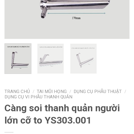
TRANG CHỦ
/
TAI MŨI HỌNG
/
DỤNG CỤ PHẪU THUẬT
/
DỤNG CỤ VI PHẪU THANH QUẢN
Càng soi thanh quản người
lớn cỡ to YS303.001