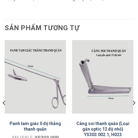
SẢN PHẨM TƯƠNG TỰ
Panh tam giác 0 độ thẳng
Càng soi thanh quản (Loại
thanh quản
gắn optic 12 độ nhỏ)
YS303.002.1, H023
Mã (SKU):
YS303.009