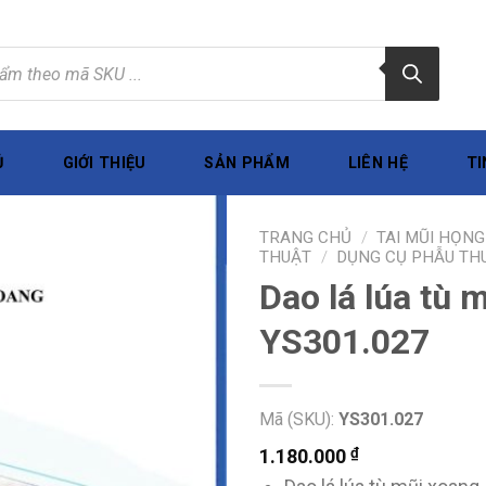
Ủ
GIỚI THIỆU
SẢN PHẨM
LIÊN HỆ
TI
TRANG CHỦ
/
TAI MŨI HỌNG
THUẬT
/
DỤNG CỤ PHẪU TH
Dao lá lúa tù 
YS301.027
Mã (SKU):
YS301.027
₫
1.180.000