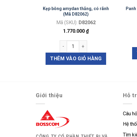
ã D82057)
Kẹp bông amydan thẳng, có rãnh
Panh 
(Mã D82062)
2057
Mã (SKU):
D82062
₫
1.770.000
₫
dan (Mã D82057) số lượng
ợng
Kẹp bông amydan thẳng, có rãnh (M
Ỏ HÀNG
THÊM VÀO GIỎ HÀNG
Giới thiệu
Hỗ t
Câu hỏ
Hệ thố
Tìm k
CÔNG TY CỔ PHẦN THIẾT BỊ VÀ