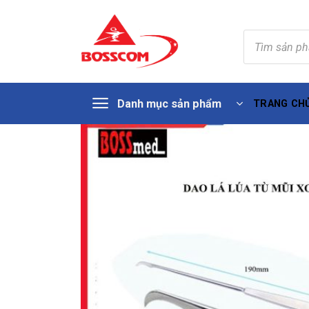
Tìm
kiếm
sản
phẩm
Skip
Danh mục sản phẩm
TRANG CH
to
content