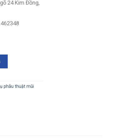
ngõ 24 Kim Đồng,
9.462348
01.027 số lượng
G
ụ phẫu thuật mũi