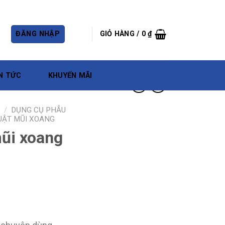
ĐĂNG NHẬP
GIỎ HÀNG /
0
₫
N TỨC
KHUYẾN MÃI
/
DỤNG CỤ PHẪU
UẬT MŨI XOANG
mũi xoang