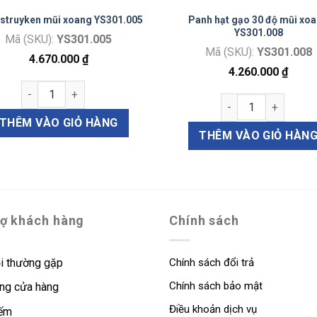
struyken mũi xoang YS301.005
Panh hạt gạo 30 độ mũi xo
YS301.008
Mã (SKU):
YS301.005
Mã (SKU):
YS301.008
4.670.000
₫
4.260.000
₫
Panh struyken mũi xoang YS301.005 số lượng
ã D82062) số lượng
Panh hạt gạo 30 độ
THÊM VÀO GIỎ HÀNG
THÊM VÀO GIỎ HÀN
rợ khách hàng
Chính sách
i thường gặp
Chính sách đổi trả
Chính sách bảo mật
ng cửa hàng
Điều khoản dịch vụ
iếm