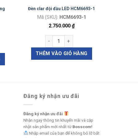
ang
Đèn clar đội đầu LED HCM6693-1
Mã (SKU):
HCM6693-1
2.750.000
₫
Đèn clar đội đầu LED HCM6693-1 số lượng
 mũi xoang YS301.008 số lượng
THÊM VÀO GIỎ HÀNG
G
Đăng ký nhận ưu đãi
Đăng ký nhận ưu đãi
Nhận ngay thông tin khuyến mãi và cập
nhật sản phẩm mới nhất từ
Bosscom!
Nhập email của bạn để không bỏ lỡ bất