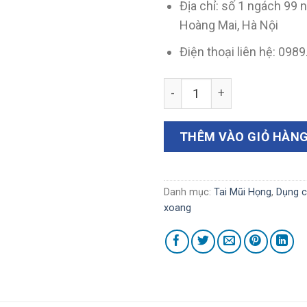
Địa chỉ: số 1 ngách 99 
Hoàng Mai, Hà Nội
Điện thoại liên hệ: 098
Dao lá lúa tù mũi xoang YS3
THÊM VÀO GIỎ HÀN
Danh mục:
Tai Mũi Họng
,
Dụng c
xoang