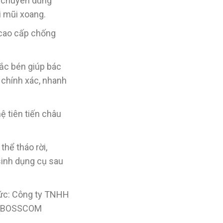
, chuyên dùng
i mũi xoang.
 cao cấp chống
sắc bén giúp bác
 chính xác, nhanh
ệ tiên tiến châu
thể tháo rời,
sinh dụng cụ sau
hức: Công ty TNHH
 tế BOSSCOM