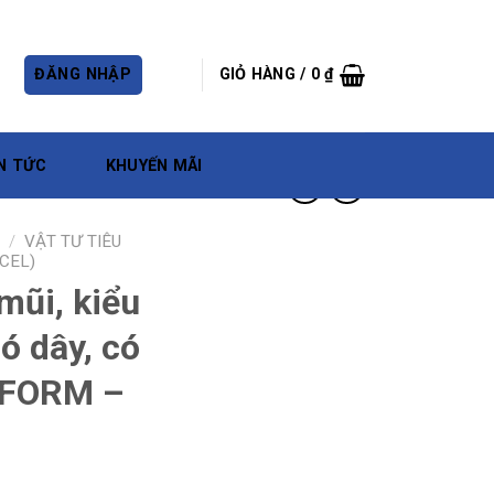
ĐĂNG NHẬP
GIỎ HÀNG /
0
₫
N TỨC
KHUYẾN MÃI
/
VẬT TƯ TIÊU
CEL)
ũi, kiểu
có dây, có
EFORM –