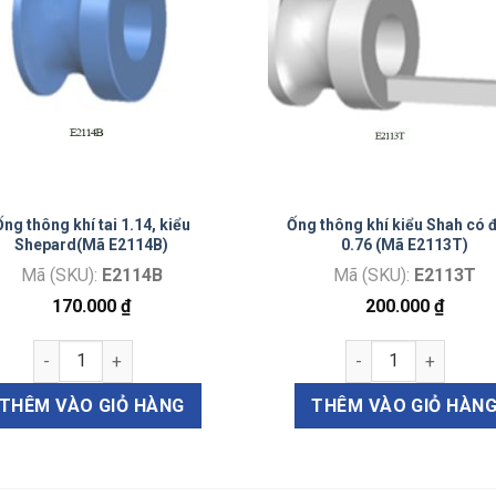
Ống thông khí tai 1.14, kiểu
Ống thông khí kiểu Shah có 
Shepard(Mã E2114B)
0.76 (Mã E2113T)
Mã (SKU):
E2114B
Mã (SKU):
E2113T
170.000
₫
200.000
₫
iển 80mmx50mmx1mm (Mã E91018050) số lượng
Ống thông khí tai 1.14, kiểu Shepard(Mã E2114B) số lượng
Ống thông khí kiểu
THÊM VÀO GIỎ HÀNG
THÊM VÀO GIỎ HÀN