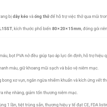
rang bị
dây kéo
và
ống thở
để hỗ trợ việc thở qua mũi tro
LL15ST
, kích thước phổ biến
80 × 20 × 15 mm
, đóng gói riê
–máu, bọt PVA nở đều giúp tạo áp lực ổn định, hỗ trợ hiệu
nhanh máu, giữ khoang mũi sạch và bảo vệ niêm mạc.
ng bong xơ vụn, ngăn ngừa nhiễm khuẩn và kích ứng vết t
o ra nhẹ nhàng, giảm tổn thương niêm mạc.
g 1 lần, tiệt trùng sẵn, thương hiệu y tế đạt CE, FDA listi