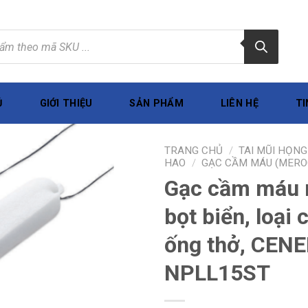
Ủ
GIỚI THIỆU
SẢN PHẨM
LIÊN HỆ
TI
TRANG CHỦ
/
TAI MŨI HỌNG
HAO
/
GẠC CẦM MÁU (MERO
Gạc cầm máu m
bọt biển, loại 
ống thở, CEN
NPLL15ST