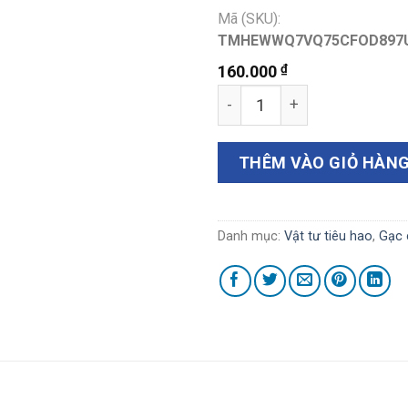
Mã (SKU):
TMHEWWQ7VQ75CFOD897
₫
160.000
Gạc cầm máu mũi, kiểu bọt 
THÊM VÀO GIỎ HÀN
Danh mục:
Vật tư tiêu hao
,
Gạc 