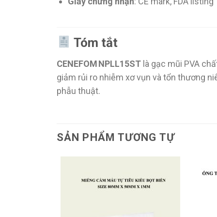
Giấy chứng nhận
: CE mark, FDA listing
Tóm tắt
CENEFOM NPLL15ST
là gạc mũi PVA chất
giảm rủi ro nhiễm xơ vụn và tổn thương n
phẫu thuật.
SẢN PHẨM TƯƠNG TỰ