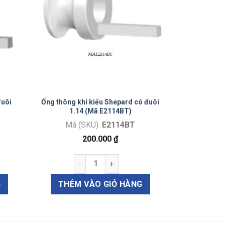
đuôi
Ống thông khí kiểu Shepard có đuôi
1.14 (Mã E2114BT)
Mã (SKU):
E2114BT
200.000
₫
 Shah có đuôi 0.76 (Mã E2113T) số lượng
Ống thông khí kiểu Shepard có đuôi 1.14 (
G
THÊM VÀO GIỎ HÀNG