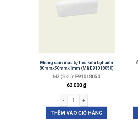
h có dây 0.76
Miếng cầm máu tự tiêu kiểu bọt biển
W)
80mmx50mmx1mm (Mã E91018050)
113W
Mã (SKU):
E91018050
₫
62.000
₫
ng
í kiểu Shah có dây 0.76 (Mã E2113W) số lượng
Miếng cầm máu tự tiêu kiểu bọt b
Ỏ HÀNG
THÊM VÀO GIỎ HÀNG