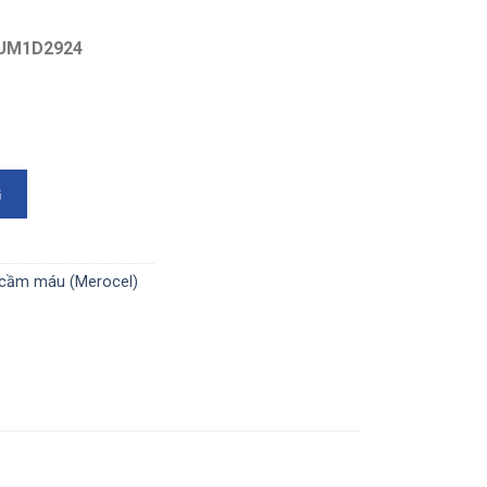
UM1D2924
biển, loại có dây, có ống thở, CENEFORM - NPLL15ST số lượ
G
cầm máu (Merocel)