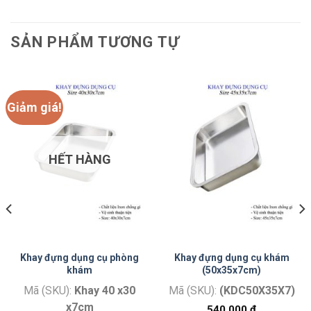
SẢN PHẨM TƯƠNG TỰ
Giảm giá!
HẾT HÀNG
Khay đựng dụng cụ phòng
Khay đựng dụng cụ khám
khám
(50x35x7cm)
n
Mã (SKU):
Khay 40 x30
Mã (SKU):
(KDC50X35X7)
x7cm
540.000
₫