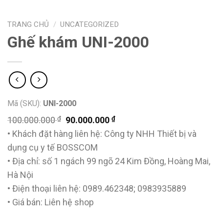
TRANG CHỦ
/
UNCATEGORIZED
Ghế khám UNI-2000
Mã (SKU):
UNI-2000
₫
Giá
₫
Giá
100.000.000
90.000.000
gốc
hiện
• Khách đặt hàng liên hệ: Công ty NHH Thiết bị và
là:
tại
dụng cụ y tế BOSSCOM
100.000.000 ₫.
là:
• Địa chỉ: số 1 ngách 99 ngõ 24 Kim Đồng, Hoàng Mai,
90.000.000 ₫.
Hà Nội
• Điện thoại liên hệ: 0989.462348; 0983935889
• Giá bán: Liên hệ shop