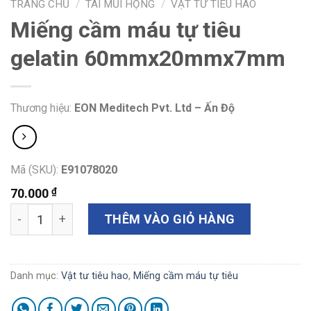
TRANG CHỦ
/
TAI MŨI HỌNG
/
VẬT TƯ TIÊU HAO
Miếng cầm máu tự tiêu
gelatin 60mmx20mmx7mm
Thương hiệu:
EON Meditech Pvt. Ltd – Ấn Độ
Mã (SKU):
E91078020
₫
70.000
Miếng cầm máu tự tiêu gelatin 60mmx20mmx7mm số lượ
THÊM VÀO GIỎ HÀNG
Danh mục:
Vật tư tiêu hao
,
Miếng cầm máu tự tiêu