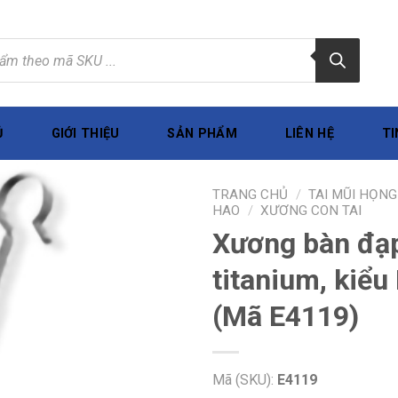
Ủ
GIỚI THIỆU
SẢN PHẨM
LIÊN HỆ
TI
TRANG CHỦ
/
TAI MŨI HỌNG
HAO
/
XƯƠNG CON TAI
Xương bàn đạp
titanium, kiểu
(Mã E4119)
Mã (SKU):
E4119