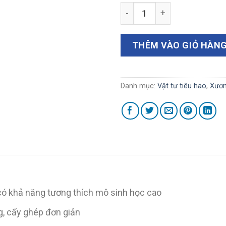
Xương bàn đạp giả, titanium
THÊM VÀO GIỎ HÀN
Danh mục:
Vật tư tiêu hao
,
Xươn
có khả năng tương thích mô sinh học cao
ng, cấy ghép đơn giản