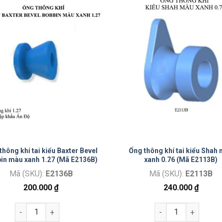
thông khí tai kiểu Baxter Bevel
Ống thông khí tai kiểu Shah
in màu xanh 1.27 (Mã E2136B)
xanh 0.76 (Mã E2113B)
Mã (SKU):
E2136B
Mã (SKU):
E2113B
200.000
₫
240.000
₫
àu xanh 1.14 (Mã E2137B) số lượng
Ống thông khí tai kiểu Baxter Bevel Bobbin màu xanh 1.27 (
Ống thông khí tai 