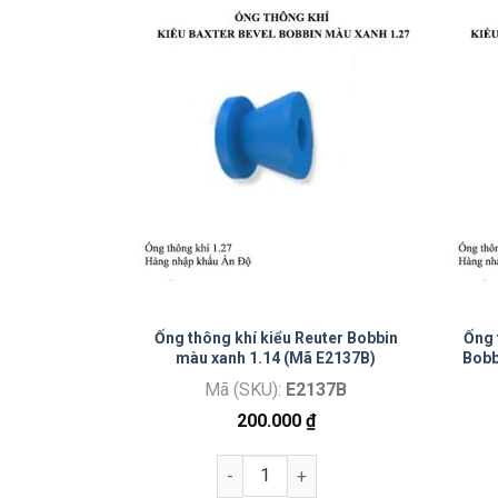
G
EP-0915)
Ống thông khí kiểu Reuter Bobbin
Ống 
màu xanh 1.14 (Mã E2137B)
Bobb
0915
Mã (SKU):
E2137B
₫
200.000
₫
Ống thông khí kiểu Reuter Bobbin m
iếng/túi) - Mã E91072020 số lượng