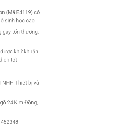
son (Mã E4119) có
ô sinh học cao
g gây tổn thương,
ã được khử khuẩn
dịch tốt
TNHH Thiết bị và
ngõ 24 Kim Đồng,
9.462348