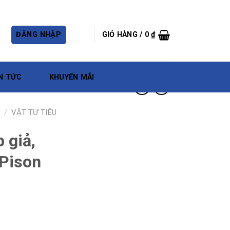
ĐĂNG NHẬP
GIỎ HÀNG /
0
₫
N TỨC
KHUYẾN MÃI
/
VẬT TƯ TIÊU
 giả,
 Pison