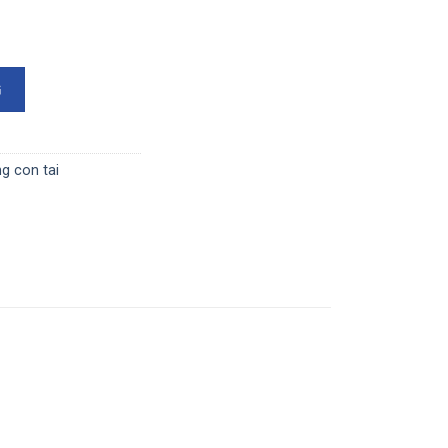
, kiểu Pison (Mã E4119) số lượng
G
g con tai