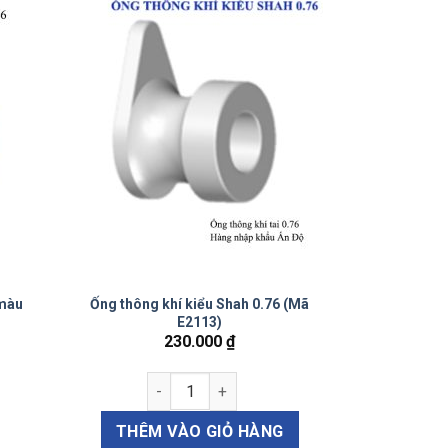
 màu
Ống thông khí kiểu Shah 0.76 (Mã
E2113)
230.000
₫
Ống thông khí kiểu Shah 0.76 (Mã E2113) s
Mã E2136B) số lượng
kiểu Shah màu xanh 0.76 (Mã E2113B) số lượng
THÊM VÀO GIỎ HÀNG