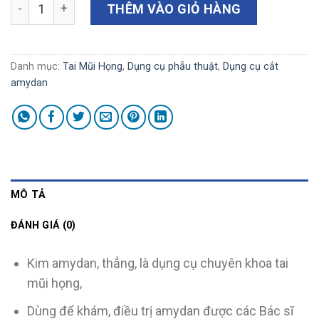
Kim amydan, thẳng (D82088) số lượng
THÊM VÀO GIỎ HÀNG
Danh mục:
Tai Mũi Họng
,
Dụng cụ phẫu thuật
,
Dụng cụ cắt
amydan
MÔ TẢ
ĐÁNH GIÁ (0)
Kim amydan, thẳng, là dụng cụ chuyên khoa tai
mũi họng,
Dùng để khám, điều trị amydan được các Bác sĩ