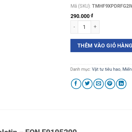
Mã (SKU):
TMHF9XPDRFG2I
₫
290.000
Miếng cầm máu tự tiêu ge
THÊM VÀO GIỎ HÀN
Danh mục:
Vật tư tiêu hao
,
Miến