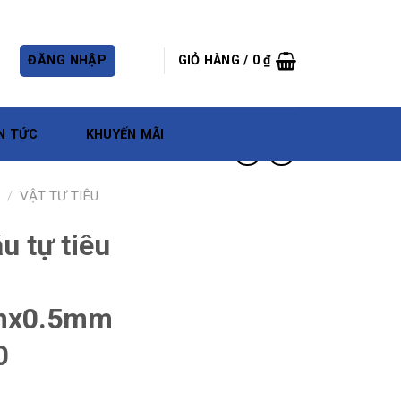
ĐĂNG NHẬP
GIỎ HÀNG /
0
₫
N TỨC
KHUYẾN MÃI
/
VẬT TƯ TIÊU
 tự tiêu
mx0.5mm
0