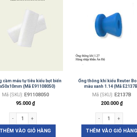
 cầm máu tự tiêu kiểu bọt biển
Ống thông khí kiểu Reuter Bo
0x50x10mm (Mã E91108050)
màu xanh 1.14 (Mã E2137
Mã (SKU):
E91108050
Mã (SKU):
E2137B
95.000
₫
200.000
₫
n 30x30x10mm (Mã E911030) số lượng
Miếng cầm máu tự tiêu kiểu bọt biển 80x50x10mm (Mã E9110
Ống thông khí kiểu
 lượng
THÊM VÀO GIỎ HÀNG
THÊM VÀO GIỎ HÀN