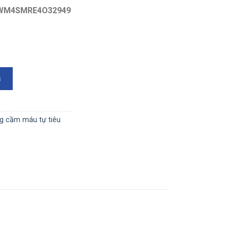
WM4SMRE4O32949
latin 200mmx70mmx0.5mm EON-E9105200 số lượng
G
g cầm máu tự tiêu