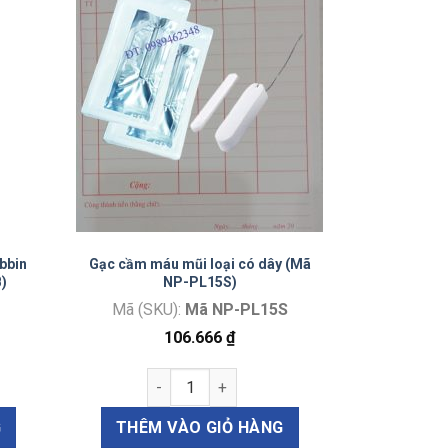
bbin
Gạc cầm máu mũi loại có dây (Mã
B)
NP-PL15S)
Mã (SKU):
Mã NP-PL15S
106.666
₫
8050) số lượng
 Reuter Bobbin màu xanh 1.14 (Mã E2137B) số lượng
Gạc cầm máu mũi loại có dây (Mã NP-PL15S
G
THÊM VÀO GIỎ HÀNG