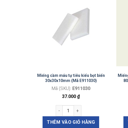
kiểu bọt biển
Miếng cầm máu tự tiêu kiểu bọt biển
Miếng
túi) – Mã
30x30x10mm (Mã E911030)
8
Mã (SKU):
E911030
0404
37.000
₫
₫
T) số lượng
Miếng cầm máu tự tiêu kiểu bọt biể
u tự tiêu kiểu bọt biển 4x4x4mm(10 miếng/túi) - Mã E910404 số
THÊM VÀO GIỎ HÀNG
Ỏ HÀNG