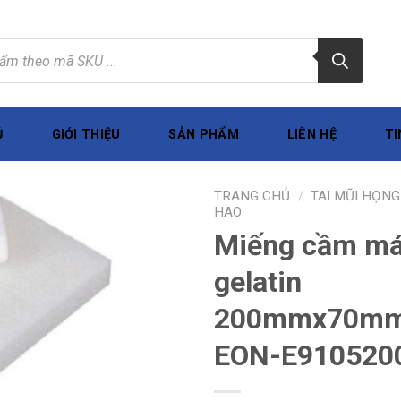
Ủ
GIỚI THIỆU
SẢN PHẨM
LIÊN HỆ
TI
TRANG CHỦ
/
TAI MŨI HỌNG
HAO
Miếng cầm máu
gelatin
200mmx70m
EON-E910520