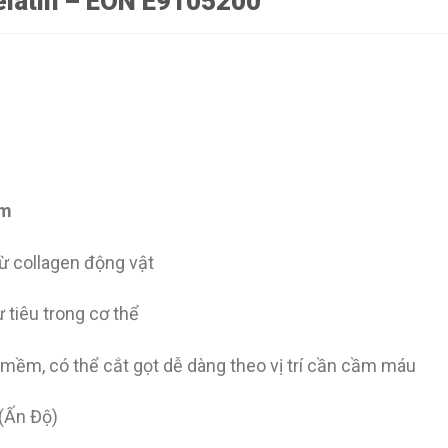
elatin – EON E9105200
mm
 từ collagen động vật
tự tiêu trong cơ thể
 mềm, có thể cắt gọt dễ dàng theo vị trí cần cầm máu
 (Ấn Độ)