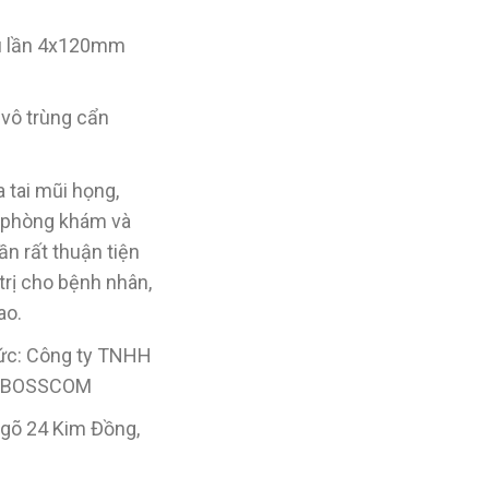
ều lần 4x120mm
vô trùng cẩn
 tai mũi họng,
 phòng khám và
ần rất thuận tiện
 trị cho bệnh nhân,
ao.
hức: Công ty TNHH
 tế BOSSCOM
ngõ 24 Kim Đồng,