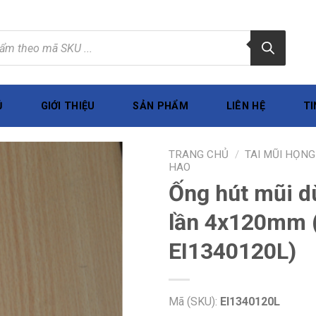
Ủ
GIỚI THIỆU
SẢN PHẨM
LIÊN HỆ
TI
TRANG CHỦ
/
TAI MŨI HỌNG
HAO
Ống hút mũi d
lần 4x120mm 
EI1340120L)
Mã (SKU):
EI1340120L