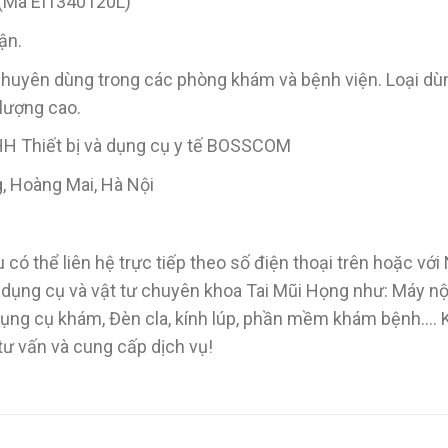
(Mã EI1340120L)
ận.
huyên dùng trong các phòng khám và bệnh viện. Loại dùng 
 lượng cao.
HH Thiết bị và dụng cụ y tế BOSSCOM
g, Hoàng Mai, Hà Nội
 có thể liên hệ trực tiếp theo số điện thoại trên hoặc vớ
, dụng cụ và vật tư chuyên khoa Tai Mũi Họng như: Máy n
 Dụng cụ khám, Đèn cla, kính lúp, phần mềm khám bệnh….
 tư vấn và cung cấp dịch vụ!