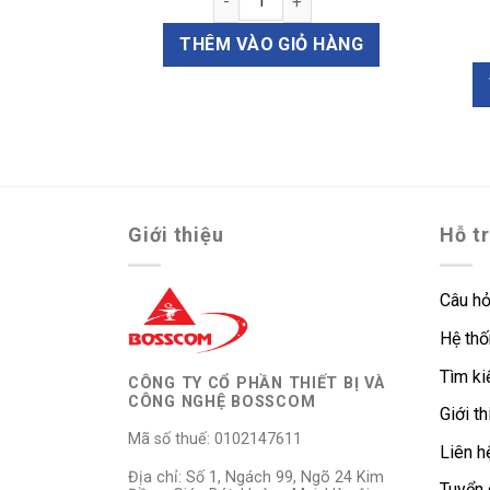
B) số lượng
THÊM VÀO GIỎ HÀNG
u tự tiêu kiểu bọt biển 20x20x7mm (2 miếng/túi) - Mã E9107202
Ỏ HÀNG
Giới thiệu
Hỗ t
Câu hỏ
Hệ thố
Tìm k
CÔNG TY CỔ PHẦN THIẾT BỊ VÀ
CÔNG NGHỆ BOSSCOM
Giới th
Mã số thuế: 0102147611
Liên h
Địa chỉ: Số 1, Ngách 99, Ngõ 24 Kim
Tuyển