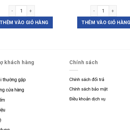
Ống thông khí tai 1.14, kiểu Shepard (Mã E2114) số lượng
Ống thông khí kiểu 
0 số lượng
THÊM VÀO GIỎ HÀNG
THÊM VÀO GIỎ HÀN
rợ khách hàng
Chính sách
i thường gặp
Chính sách đổi trả
Chính sách bảo mật
ng cửa hàng
Điều khoản dịch vụ
iếm
iệu
ệ
 dụng