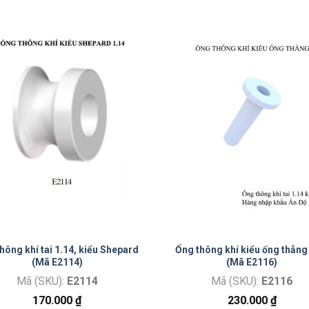
hông khí tai 1.14, kiểu Shepard
Ống thông khí kiểu ống thẳng
(Mã E2114)
(Mã E2116)
Mã (SKU):
E2114
Mã (SKU):
E2116
170.000
₫
230.000
₫
113) số lượng