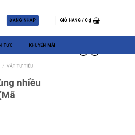
ĐĂNG NHẬP
GIỎ HÀNG /
0
₫
N TỨC
KHUYẾN MÃI
/
VẬT TƯ TIÊU
ùng nhiều
(Mã