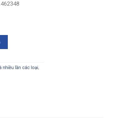
9.462348
 4x120mm (Mã EI1340120L) số lượng
G
 nhiều lần các loại
,