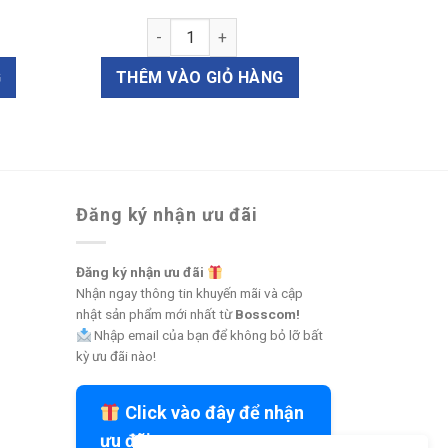
ống thẳng 1.14 (Mã E2116) số lượng
Ống thông khí tai 1.14, kiểu Shepard(Mã E2
G
THÊM VÀO GIỎ HÀNG
Đăng ký nhận ưu đãi
Đăng ký nhận ưu đãi
Nhận ngay thông tin khuyến mãi và cập
nhật sản phẩm mới nhất từ
Bosscom!
Nhập email của bạn để không bỏ lỡ bất
kỳ ưu đãi nào!
Click vào đây để nhận
ưu đãi