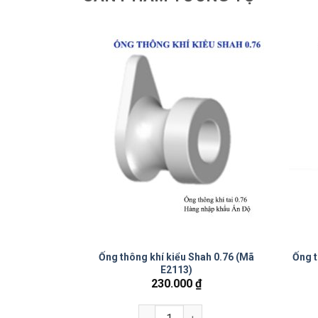
kiểu bọt biển
Ống thông khí kiểu Shah 0.76 (Mã
Ống t
/túi) – Mã
E2113)
230.000
₫
0
72020
Ống thông khí kiểu Shah 0.76 (Mã E2