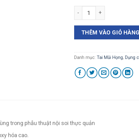
Ống hút thực quản 3mmx45
THÊM VÀO GIỎ HÀN
Danh mục:
Tai Mũi Họng
,
Dụng c
g trong phẫu thuật nội soi thực quản
oxy hóa cao.