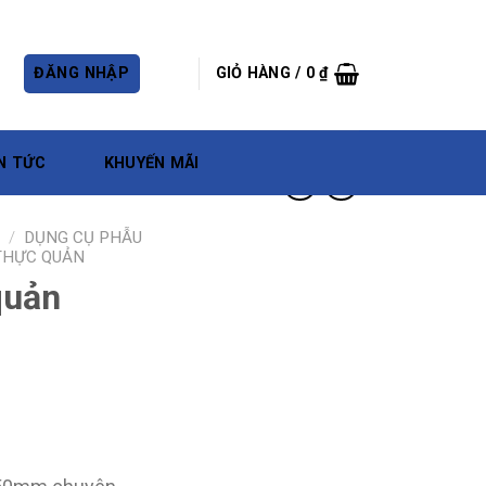
ĐĂNG NHẬP
GIỎ HÀNG /
0
₫
N TỨC
KHUYẾN MÃI
/
DỤNG CỤ PHẪU
 THỰC QUẢN
quản