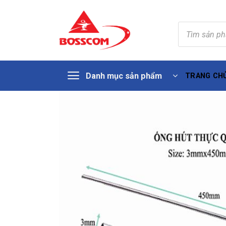
Tìm
kiếm
sản
phẩm
Skip
Danh mục sản phẩm
TRANG CH
to
content