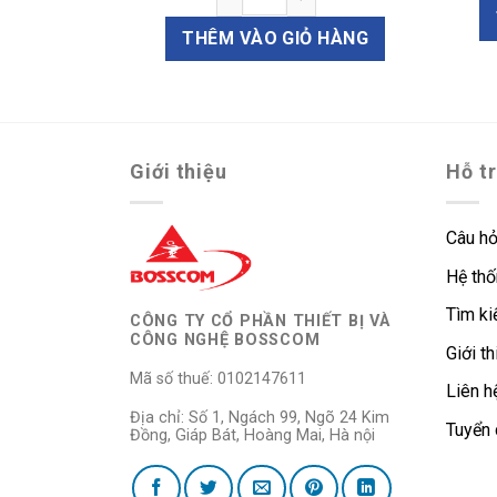
Ỏ HÀNG
THÊM VÀO GIỎ HÀNG
Giới thiệu
Hỗ t
Câu hỏ
Hệ thố
Tìm k
CÔNG TY CỔ PHẦN THIẾT BỊ VÀ
CÔNG NGHỆ BOSSCOM
Giới th
Mã số thuế: 0102147611
Liên h
Địa chỉ: Số 1, Ngách 99, Ngõ 24 Kim
Tuyển
Đồng, Giáp Bát, Hoàng Mai, Hà nội