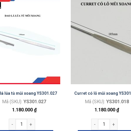
lá lúa tù mũi xoang YS301.027
Curret có lỗ mũi xoang YS30
Mã (SKU):
YS301.027
Mã (SKU):
YS301.018
1.180.000
₫
1.180.000
₫
Dao lá lúa tù mũi xoang YS301.027 số lượng
Curret có lỗ mũi xo
 YS301.025.1) số lượng