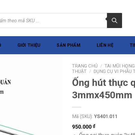
Ủ
GIỚI THIỆU
SẢN PHẨM
LIÊN HỆ
TI
TRANG CHỦ
/
TAI MŨI HỌNG
THUẬT
/
DỤNG CỤ VI PHẪU
Ống hút thực 
3mmx450mm
Mã (SKU):
YS401.011
₫
950.000