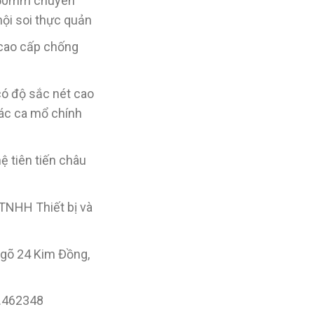
450mm chuyên
nội soi thực quản
 cao cấp chống
có độ sắc nét cao
các ca mổ chính
ệ tiên tiến châu
TNHH Thiết bị và
ngõ 24 Kim Đồng,
9.462348