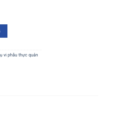
0mm số lượng
G
ụ vi phẫu thực quản