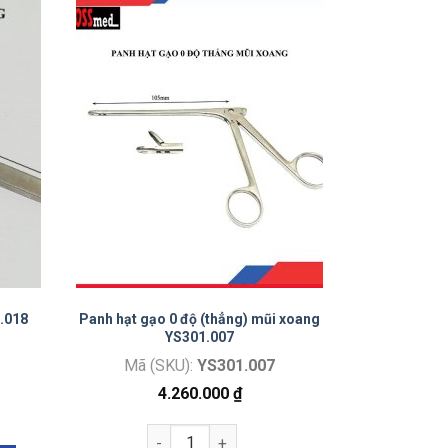
1.018
Panh hạt gạo 0 độ (thẳng) mũi xoang
YS301.007
Mã (SKU):
YS301.007
4.260.000
₫
ang YS301.018 số lượng
Panh hạt gạo 0 độ (thẳng) mũi xoang YS301