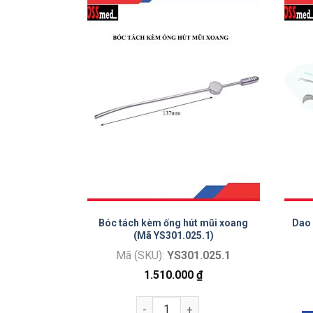
e và đầu nhọn
Bóc tách kèm ống hút mũi xoang
Dao 
(Mã YS301.025.1)
T005
Mã (SKU):
YS301.025.1
₫
1.510.000
₫
ật currette và đầu nhọn 90 độ số lượng
Bóc tách kèm ống hút mũi xoang (Mã