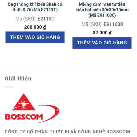
Ống thông khí kiểu Shah có
Miếng cầm máu tự tiêu
đuôi 0.76 (Mã E2113T)
kiểu bọt biển 30x30x10mm
(Mã E911030)
Mã (SKU):
E2113T
Mã (SKU):
E911030
200.000
₫
37.000
₫
THÊM VÀO GIỎ HÀNG
THÊM VÀO GIỎ HÀNG
Giới thiệu
CÔNG TY CỔ PHẦN THIẾT BỊ VÀ CÔNG NGHỆ BOSSCOM