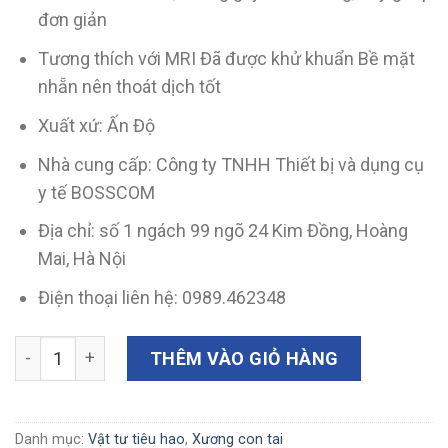
đơn giản
Tương thích với MRI Đã được khử khuẩn Bề mặt
nhẵn nên thoát dịch tốt
Xuất xứ: Ấn Độ
Nhà cung cấp: Công ty TNHH Thiết bị và dụng cụ
y tế BOSSCOM
Địa chỉ: số 1 ngách 99 ngõ 24 Kim Đồng, Hoàng
Mai, Hà Nội
Điện thoại liên hệ: 0989.462348
Xương con nhân tạo, nhựa (Mã E2139) số lượng
THÊM VÀO GIỎ HÀNG
Danh mục:
Vật tư tiêu hao
,
Xương con tai