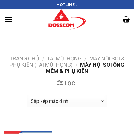
HOTLINE :
Skip
to
content
TRANG CHỦ
/
TAI MŨI HỌNG
/
MÁY NỘI SOI &
PHỤ KIỆN (TAI MŨI HỌNG)
/
MÁY NỘI SOI ỐNG
MỀM & PHỤ KIỆN
LỌC