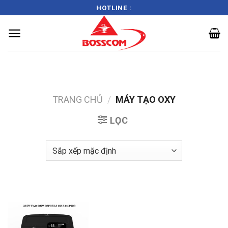
HOTLINE :
Skip
to
content
TRANG CHỦ
/
MÁY TẠO OXY
LỌC