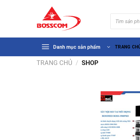
Tìm
kiếm
sản
phẩm
Skip
Danh mục sản phẩm
TRANG CH
to
content
TRANG CHỦ
/
SHOP