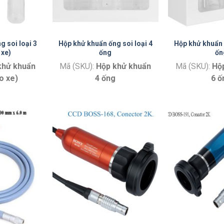
 soi loại 3
Hộp khử khuẩn ống soi loại 4
Hộp khử khuẩn 
 xe)
ống
ốn
khử khuẩn
Mã (SKU):
Hộp khử khuẩn
Mã (SKU):
Hộ
o xe)
4 ống
6 ố