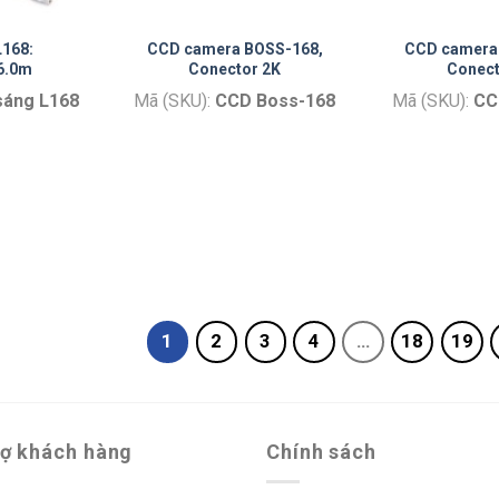
L168:
CCD camera BOSS-168,
CCD camera
6.0m
Conector 2K
Conect
sáng L168
Mã (SKU):
CCD Boss-168
Mã (SKU):
CC
1
2
3
4
…
18
19
rợ khách hàng
Chính sách