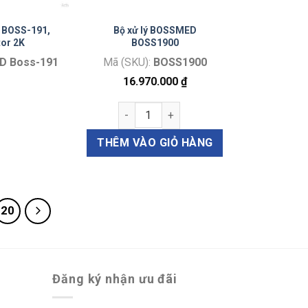
 BOSS-191,
Bộ xử lý BOSSMED
or 2K
BOSS1900
D Boss-191
Mã (SKU):
BOSS1900
16.970.000
₫
Bộ xử lý BOSSMED BOSS1900 số lượng
THÊM VÀO GIỎ HÀNG
20
Đăng ký nhận ưu đãi