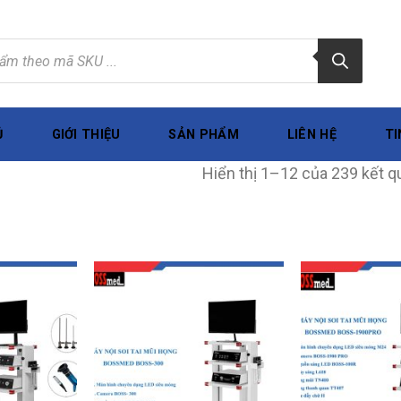
Ủ
GIỚI THIỆU
SẢN PHẨM
LIÊN HỆ
TI
Hiển thị 1–12 của 239 kết q