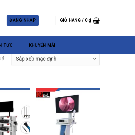
ĐĂNG NHẬP
GIỎ HÀNG /
0
₫
N TỨC
KHUYẾN MÃI
uả