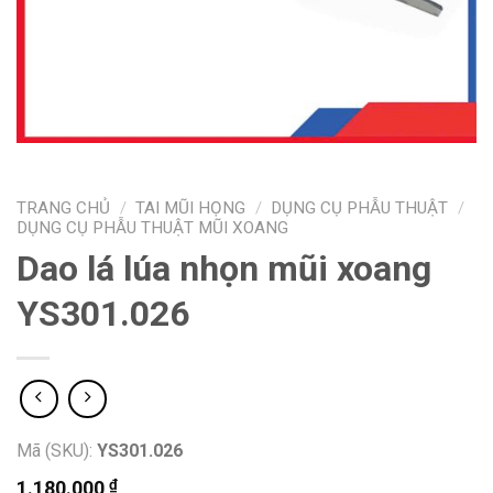
TRANG CHỦ
/
TAI MŨI HỌNG
/
DỤNG CỤ PHẪU THUẬT
/
DỤNG CỤ PHẪU THUẬT MŨI XOANG
Dao lá lúa nhọn mũi xoang
YS301.026
Mã (SKU):
YS301.026
₫
1.180.000