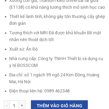
Xương con giả, Titanium kiểu Universal tai giữa
(E1138) có khả năng tương thích mô sinh học cao
Thiết kế lành tính, không gây tổn thương, cấy ghép
đơn giản
Tương thích với MRI Đã được khử khuẩn Bề mặt
nhẵn nên thoát dịch tốt
Xuất xứ: Ấn Độ
Nhà cung cấp: Công ty TNHH Thiết bị và dụng cụ
y tế BOSSCOM
Địa chỉ: số 1 ngách 99 ngõ 24 Kim Đồng, Hoàng
Mai, Hà Nội
Điện thoại liên hệ: 0989.462348
Xương con nhân tạo, Titanium (E1138) số lượng
THÊM VÀO GIỎ HÀNG