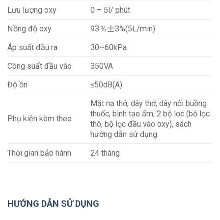
Lưu lượng oxy
0 – 5l/ phút
Nồng độ oxy
93％士3%(5L/min)
Áp suất đầu ra
30~60kPa
Công suất đầu vào
350VA
Độ ồn
≤50dB(A)
Mặt nạ thở, dây thở, dây nối buồng
thuốc, bình tạo ẩm, 2 bộ lọc (bộ lọc
Phụ kiện kèm theo
thô, bộ lọc đầu vào oxy), sách
hướng dẫn sử dụng
Thời gian bảo hành
24 tháng
HƯỚNG DẪN SỬ DỤNG