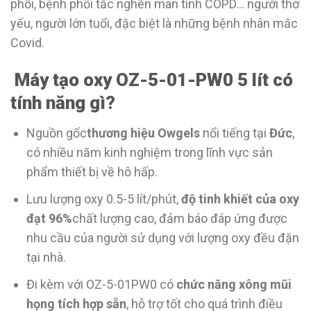
phổi, bệnh phổi tắc nghẽn mãn tính COPD… người thở
yếu, người lớn tuổi, đặc biệt là những bệnh nhân mắc
Covid.
Máy tạo oxy OZ-5-01-PW0 5 lít có
tính năng gì?
Nguồn gốc
thương hiệu Owgels
nổi tiếng tại
Đức
,
có nhiều năm kinh nghiệm trong lĩnh vực sản
phẩm thiết bị về hô hấp.
Lưu lượng oxy 0.5-5 lít/phút,
độ tinh khiết của oxy
đạt 96%
chất lượng cao, đảm báo đáp ứng được
nhu cầu của người sử dụng với lượng oxy đều đặn
tại nhà.
Đi kèm với OZ-5-01PW0 có
chức năng xông mũi
họng tích hợp sẵn
, hỗ trợ tốt cho quá trình điều