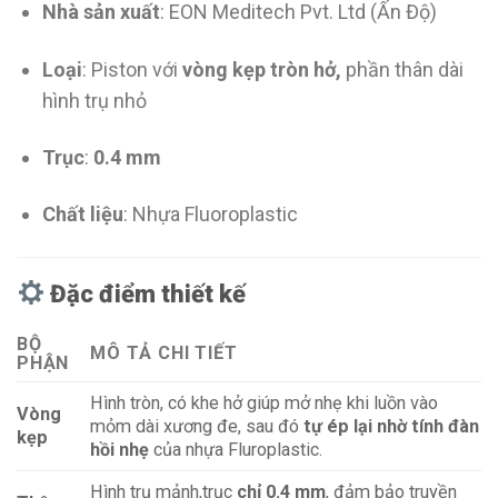
Nhà sản xuất
: EON Meditech Pvt. Ltd (Ấn Độ)
Loại
: Piston với
vòng kẹp tròn hở,
phần thân dài
hình trụ nhỏ
Trục
:
0.4 mm
Chất liệu
: Nhựa Fluoroplastic
Đặc điểm thiết kế
BỘ
MÔ TẢ CHI TIẾT
PHẬN
Hình tròn, có khe hở giúp mở nhẹ khi luồn vào
Vòng
mỏm dài xương đe, sau đó
tự ép lại nhờ tính đàn
kẹp
hồi nhẹ
của nhựa Fluroplastic.
Hình trụ mảnh,trục
chỉ 0.4 mm
, đảm bảo truyền