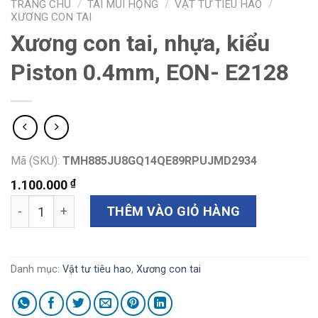
TRANG CHỦ
/
TAI MŨI HỌNG
/
VẬT TƯ TIÊU HAO
/
XƯƠNG CON TAI
Xương con tai, nhựa, kiểu
Piston 0.4mm, EON- E2128
Mã (SKU):
TMH885JU8GQ14QE89RPUJMD2934
₫
1.100.000
Xương con tai, nhựa, kiểu Piston 0.4mm, EON- E2128 số l
THÊM VÀO GIỎ HÀNG
Danh mục:
Vật tư tiêu hao
,
Xương con tai