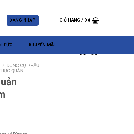
ĐĂNG NHẬP
GIỎ HÀNG /
0
₫
N TỨC
KHUYẾN MÃI
/
DỤNG CỤ PHẪU
 THỰC QUẢN
quản
m