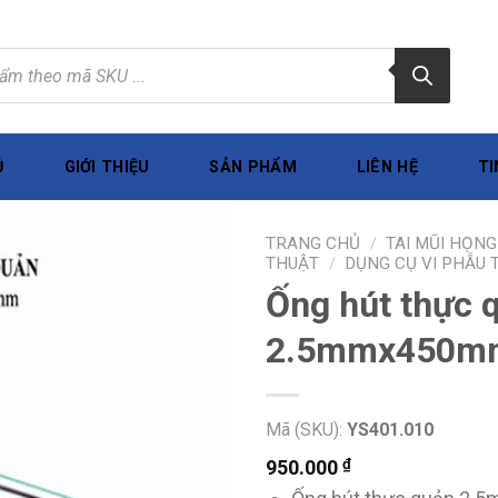
Ủ
GIỚI THIỆU
SẢN PHẨM
LIÊN HỆ
TI
TRANG CHỦ
/
TAI MŨI HỌNG
THUẬT
/
DỤNG CỤ VI PHẪU
Ống hút thực 
2.5mmx450m
Mã (SKU):
YS401.010
₫
950.000