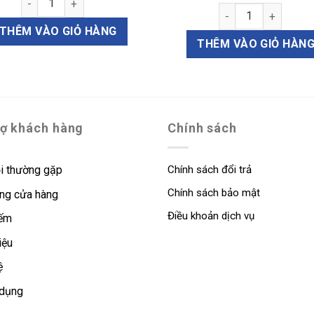
Kẹp giữ amydan có 
THÊM VÀO GIỎ HÀNG
THÊM VÀO GIỎ HÀN
rợ khách hàng
Chính sách
i thường gặp
Chính sách đổi trả
Chính sách bảo mật
ng cửa hàng
Điều khoản dịch vụ
iếm
iệu
ệ
 dụng