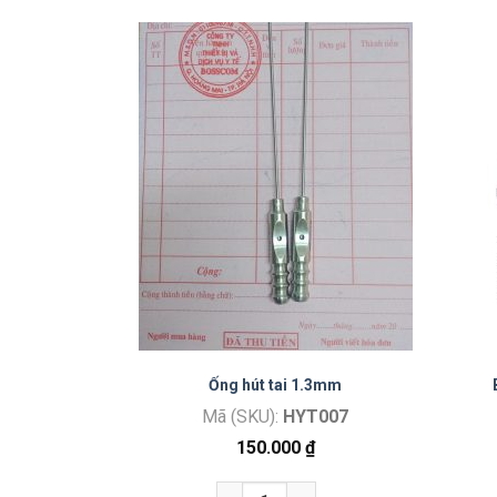
ũi xoang
Ống hút tai 1.3mm
9
Mã (SKU):
HYT007
1.019
150.000
₫
₫
Ống hút tai 1.3mm số lượng