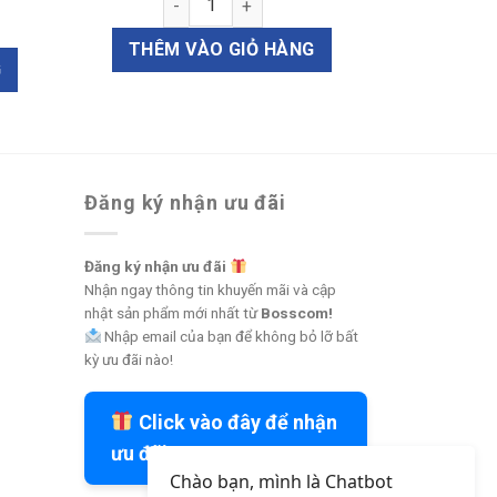
góc và răng (D82059) số lượng
THÊM VÀO GIỎ HÀNG
G
Đăng ký nhận ưu đãi
Đăng ký nhận ưu đãi
Nhận ngay thông tin khuyến mãi và cập
nhật sản phẩm mới nhất từ
Bosscom!
Nhập email của bạn để không bỏ lỡ bất
kỳ ưu đãi nào!
Click vào đây để nhận
ưu đãi
Chào bạn, mình là Chatbot