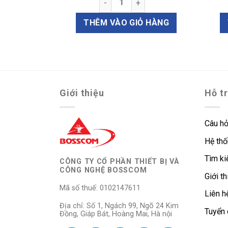
ượng
 lỗ mũi xoang YS301.019 số lượng
THÊM VÀO GIỎ HÀNG
Ỏ HÀNG
Giới thiệu
Hỗ t
Câu hỏ
Hệ thố
Tìm k
CÔNG TY CỔ PHẦN THIẾT BỊ VÀ
CÔNG NGHỆ BOSSCOM
Giới th
Mã số thuế: 0102147611
Liên h
Địa chỉ: Số 1, Ngách 99, Ngõ 24 Kim
Tuyển
Đồng, Giáp Bát, Hoàng Mai, Hà nội