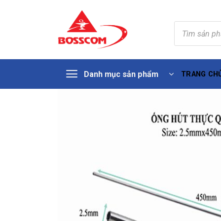
Tìm
kiếm
sản
phẩm
Skip
Danh mục sản phẩm
TRANG CH
to
content