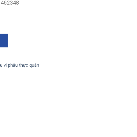
9.462348
450mm số lượng
G
ụ vi phẫu thực quản