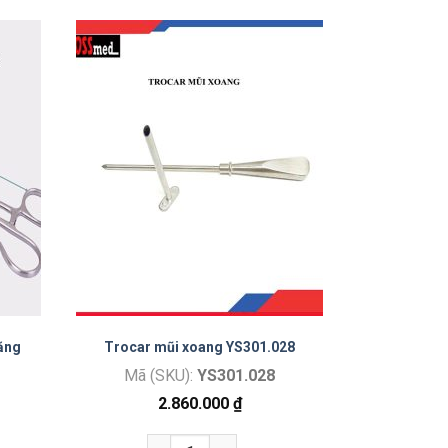
ăng
Trocar mũi xoang YS301.028
Mã (SKU):
YS301.028
2.860.000
₫
Trocar mũi xoang YS301.028 số lượng