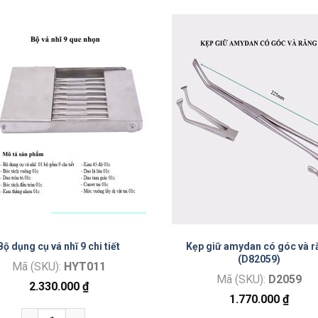
Bộ dụng cụ vá nhĩ 9 chi tiết
Kẹp giữ amydan có góc và r
(D82059)
Mã (SKU):
HYT011
Mã (SKU):
D2059
2.330.000
₫
1.770.000
₫
Bộ dụng cụ vá nhĩ 9 chi tiết số lượng