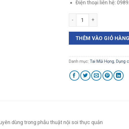
Điện thoại liên hệ: 098
Ống hút thực quản 2.5mmx
THÊM VÀO GIỎ HÀN
Danh mục:
Tai Mũi Họng
,
Dụng c
ên dùng trong phẫu thuật nội soi thực quản