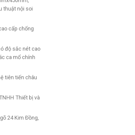
.5mmx450mm,
 thuật nội soi
 cao cấp chống
có độ sắc nét cao
các ca mổ chính
ệ tiên tiến châu
TNHH Thiết bị và
ngõ 24 Kim Đồng,